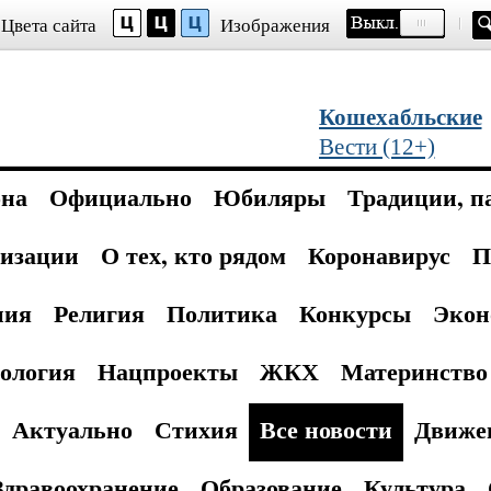
Цвета сайта
Изображения
Кошехабльские
Вести (12+)
она
Официально
Юбиляры
Традиции, п
изации
О тех, кто рядом
Коронавирус
П
ния
Религия
Политика
Конкурсы
Экон
ология
Нацпроекты
ЖКХ
Материнство 
Актуально
Стихия
Все новости
Движе
Здравоохранение
Образование
Культура