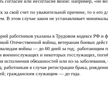
ь согласие или несогласие визой: например, «не в
к за свой счет по уважительной причине, то о его 
лем. В этом случае закон не устанавливает минима
орий работников указаны в Трудовом кодексе РФ и ф
кой Отечественной войны, ветеранам боевых действ
алидам войны — до 60 дней за год; работающим пе
ям военнослужащих и некоторых госслужащих, поги
я исполнения обязанностей или из-за заболевания,
д; работникам в случае регистрации брака, рождени
ей; гражданским служащим — до года.