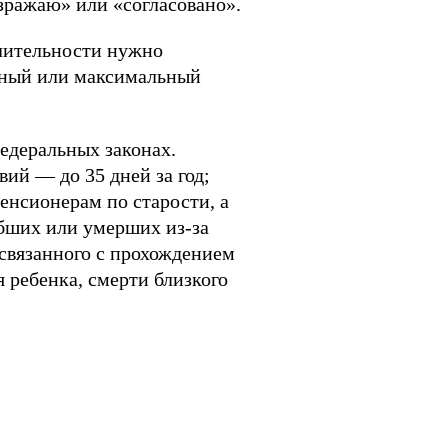
озражаю» или «согласовано».
длительности нужно
льный или максимальный
едеральных законах.
ий — до 35 дней за год;
нсионерам по старости, а
бших или умерших из-за
 связанного с прохождением
я ребенка, смерти близкого