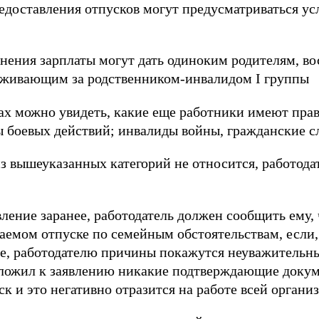
едоставления отпусков могут предусматриваться ус
анения зарплаты могут дать одиноким родителям, 
хаживающим за родственником-инвалидом I группы
ах можно увидеть, какие еще работники имеют пра
ы боевых действий; инвалиды войны, гражданские 
з вышеуказанных категорий не относится, работодат
ление заранее, работодатель должен сообщить ему, 
ваемом отпуске по семейным обстоятельствам, если,
пе, работодателю причины покажутся неуважительн
риложил к заявлению никакие подтверждающие доку
ск и это негативно отразится на работе всей органи