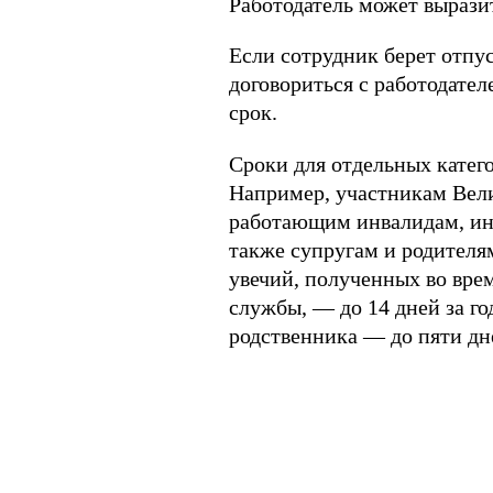
Работодатель может выразит
Если сотрудник берет отпус
договориться с работодате
срок.
Сроки для отдельных катег
Например, участникам Вели
работающим инвалидам, инв
также супругам и родител
увечий, полученных во врем
службы, — до 14 дней за го
родственника — до пяти дн