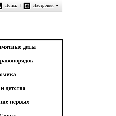
Поиск
Настройки
амятные даты
равопорядок
омика
и детство
ние первых
Спорт