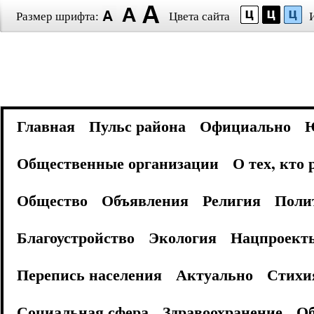
Размер шрифта:
Цвета сайта
Главная
Пульс района
Официально
Общественные организации
О тех, кто
Общество
Объявления
Религия
Поли
Благоустройство
Экология
Нацпроект
Перепись населения
Актуально
Стихи
Социальная сфера
Здравоохранение
Об