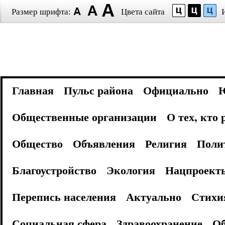
Размер шрифта:
Цвета сайта
Главная
Пульс района
Официально
Общественные организации
О тех, кто
Общество
Объявления
Религия
Поли
Благоустройство
Экология
Нацпроект
Перепись населения
Актуально
Стихи
Социальная сфера
Здравоохранение
Об