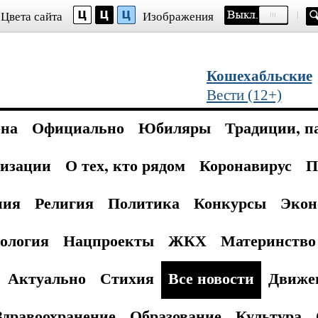
Цвета сайта
Изображения
Кошехабльские
Вести (12+)
она
Официально
Юбиляры
Традиции, п
изации
О тех, кто рядом
Коронавирус
П
ния
Религия
Политика
Конкурсы
Экон
ология
Нацпроекты
ЖКХ
Материнство 
Актуально
Стихия
Все новости
Движе
Здравоохранение
Образование
Культура