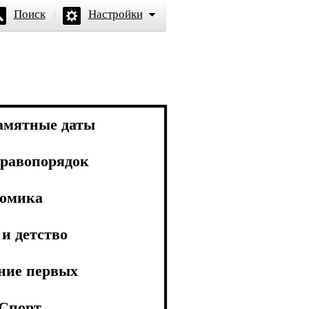
Поиск
Настройки
амятные даты
равопорядок
омика
и детство
ние первых
Спорт