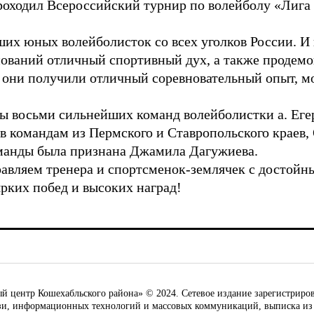
проходил Всероссийский турнир по волейболу «Лиг
их юных волейболисток со всех уголков России. И
внований отличный спортивный дух, а также продем
, они получили отличный соревновательный опыт, 
бы восьми сильнейших команд волейболистки а. Егер
в командам из Пермского и Ставропольского краев,
анды была признана Джамила Дагужиева.
авляем тренера и спортсменок-землячек с достойны
рких побед и высоких наград!
ентр Кошехабльского района» © 2024. Сетевое издание зарегистриров
язи, информационных технологий и массовых коммуникаций, выписка из