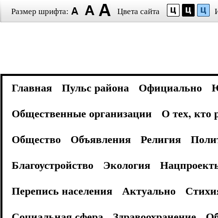
Размер шрифта:
Цвета сайта
Главная
Пульс района
Официально
Общественные организации
О тех, кто
Общество
Объявления
Религия
Поли
Благоустройство
Экология
Нацпроект
Перепись населения
Актуально
Стихи
Социальная сфера
Здравоохранение
Об