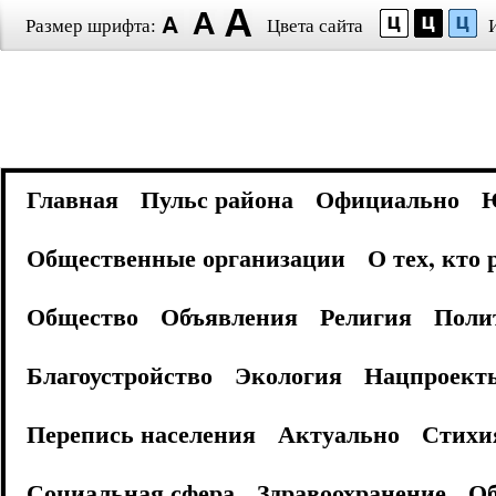
Размер шрифта:
Цвета сайта
Главная
Пульс района
Официально
Общественные организации
О тех, кто
Общество
Объявления
Религия
Поли
Благоустройство
Экология
Нацпроект
Перепись населения
Актуально
Стихи
Социальная сфера
Здравоохранение
Об