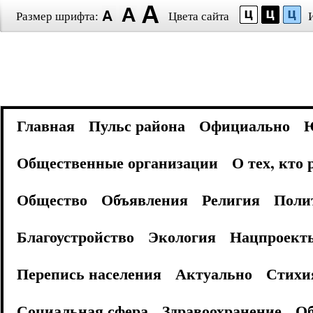
Размер шрифта:
Цвета сайта
Главная
Пульс района
Официально
Общественные организации
О тех, кто
Общество
Объявления
Религия
Поли
Благоустройство
Экология
Нацпроект
Перепись населения
Актуально
Стихи
Социальная сфера
Здравоохранение
Об