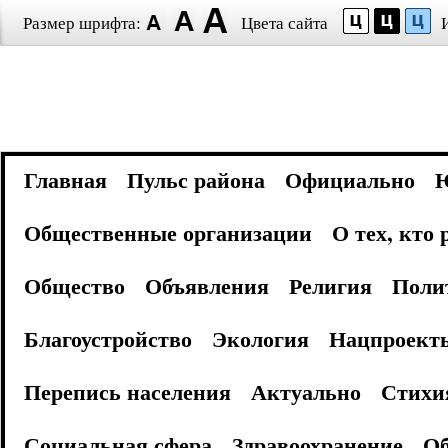
Размер шрифта:
Цвета сайта
Главная
Пульс района
Официально
Общественные организации
О тех, кто
Общество
Объявления
Религия
Поли
Благоустройство
Экология
Нацпроект
Перепись населения
Актуально
Стихи
Социальная сфера
Здравоохранение
Об