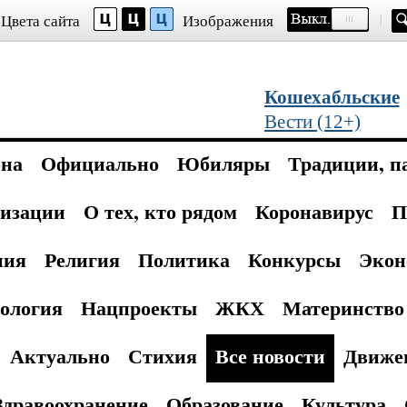
Цвета сайта
Изображения
Кошехабльские
Вести (12+)
она
Официально
Юбиляры
Традиции, п
изации
О тех, кто рядом
Коронавирус
П
ния
Религия
Политика
Конкурсы
Экон
ология
Нацпроекты
ЖКХ
Материнство 
Актуально
Стихия
Все новости
Движе
Здравоохранение
Образование
Культура