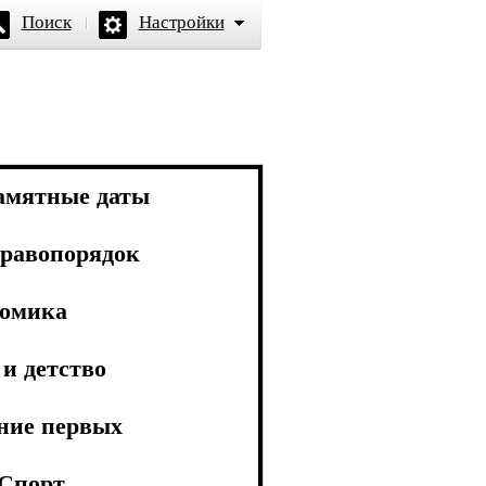
Поиск
Настройки
амятные даты
равопорядок
омика
и детство
ние первых
Спорт