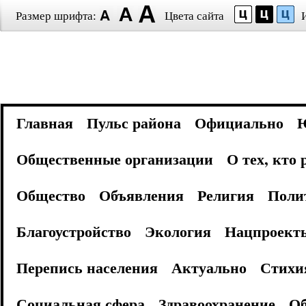
Размер шрифта:
Цвета сайта
Главная
Пульс района
Официально
Общественные организации
О тех, кто
Общество
Объявления
Религия
Поли
Благоустройство
Экология
Нацпроект
Перепись населения
Актуально
Стихи
Социальная сфера
Здравоохранение
Об