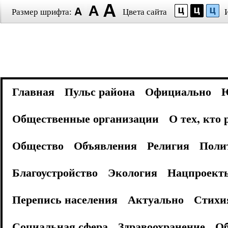
Размер шрифта:
Цвета сайта
Главная
Пульс района
Официально
Общественные организации
О тех, кто
Общество
Объявления
Религия
Поли
Благоустройство
Экология
Нацпроект
Перепись населения
Актуально
Стихи
Социальная сфера
Здравоохранение
Об