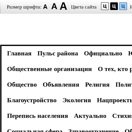
Размер шрифта:
Цвета сайта
Главная
Пульс района
Официально
Общественные организации
О тех, кто
Общество
Объявления
Религия
Поли
Благоустройство
Экология
Нацпроект
Перепись населения
Актуально
Стихи
Социальная сфера
Здравоохранение
Об