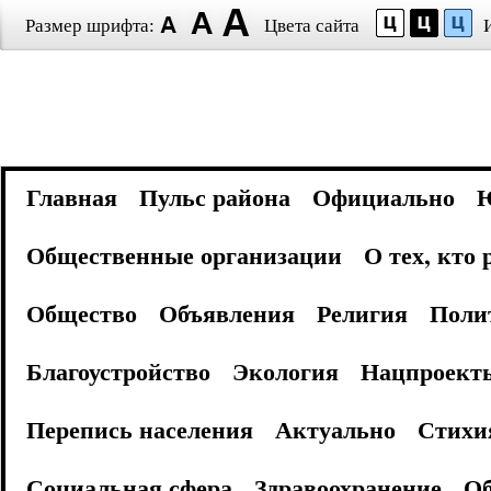
Размер шрифта:
Цвета сайта
Главная
Пульс района
Официально
Общественные организации
О тех, кто
Общество
Объявления
Религия
Поли
Благоустройство
Экология
Нацпроект
Перепись населения
Актуально
Стихи
Социальная сфера
Здравоохранение
Об