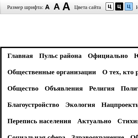
Размер шрифта:
Цвета сайта
Главная
Пульс района
Официально
Общественные организации
О тех, кто
Общество
Объявления
Религия
Поли
Благоустройство
Экология
Нацпроект
Перепись населения
Актуально
Стихи
Социальная сфера
Здравоохранение
Об