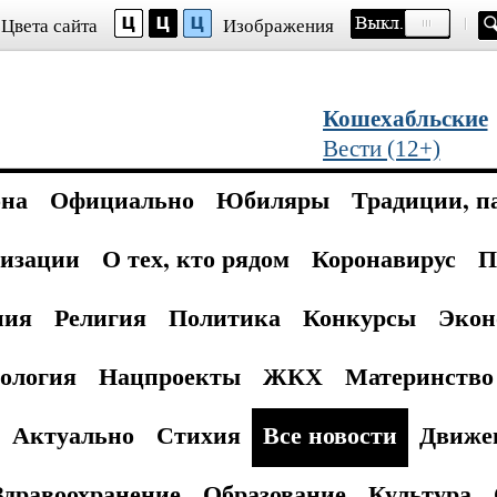
Цвета сайта
Изображения
Кошехабльские
Вести (12+)
она
Официально
Юбиляры
Традиции, п
изации
О тех, кто рядом
Коронавирус
П
ния
Религия
Политика
Конкурсы
Экон
ология
Нацпроекты
ЖКХ
Материнство 
Актуально
Стихия
Все новости
Движе
Здравоохранение
Образование
Культура