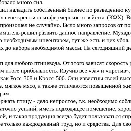
бовало много сил.
л наладить собственный бизнес по разведению кур
л свое крестьянско-фермерское хозяйство (КФХ). В
произошел не случайно. Было много запросов от по
иматель решил развить данное направление. Мухад
о необходимым инвентарем, тут же есть и цех убоя.
их до набора необходимой массы. На сегодняшний де
 для любого птицевода. От этого зависят скорость 
ом итоге прибыльность. Изучив все «за» и «против»
как Росс-308 и Кросс-500. Они известны своей выс
е, мягкое мясо, а также отличаются повышенной жи
рам.
ержать птицу - дело непростое, т.к. необходимо собл
таточно усилий, иметь подходящее помещение, хоро
ой, и такая продукция всегда будет пользоваться сп
не только каждодневный труд, но и средства. Для сво