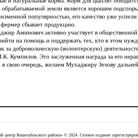
ые и натуральные корма. Корм для цыплят обходится
в обрабатываемой земли является хорошим подспорь
еизменной популярностью, его качество уже успели
а фермер сбывает продукцию.
аджир Аминович активно участвует в общественной
прийти на помощь и поддержать тех, кто в этом нуж
ак за добровольческую (волонтерскую) деятельность
.К. Кумпилов. Это заслуженная награда за его нер
в свою очередь, желаем Мухаджиру Зехову дальней
ентр Кошехабльского района» © 2024. Сетевое издание зарегистриров