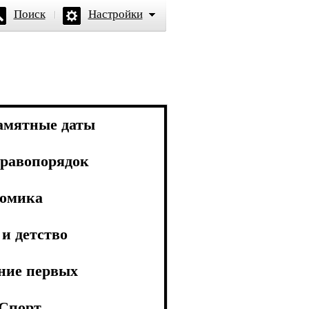
Поиск
Настройки
амятные даты
равопорядок
омика
и детство
ние первых
Спорт