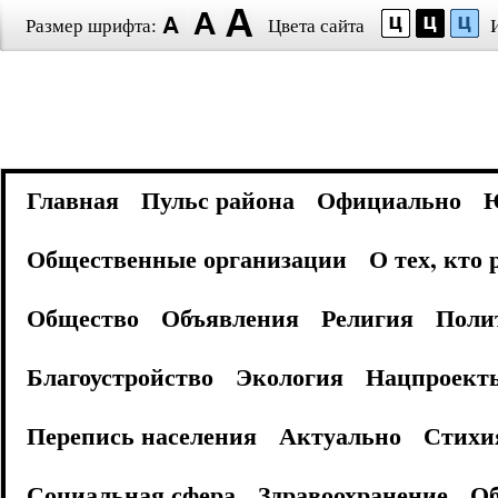
Размер шрифта:
Цвета сайта
Главная
Пульс района
Официально
Общественные организации
О тех, кто
Общество
Объявления
Религия
Поли
Благоустройство
Экология
Нацпроект
Перепись населения
Актуально
Стихи
Социальная сфера
Здравоохранение
Об