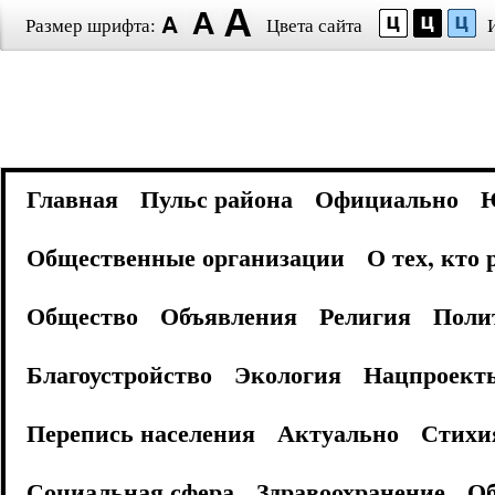
Размер шрифта:
Цвета сайта
Главная
Пульс района
Официально
Общественные организации
О тех, кто
Общество
Объявления
Религия
Поли
Благоустройство
Экология
Нацпроект
Перепись населения
Актуально
Стихи
Социальная сфера
Здравоохранение
Об