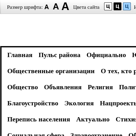
Размер шрифта:
Цвета сайта
Главная
Пульс района
Официально
Общественные организации
О тех, кто
Общество
Объявления
Религия
Поли
Благоустройство
Экология
Нацпроект
Перепись населения
Актуально
Стихи
Социальная сфера
Здравоохранение
Об