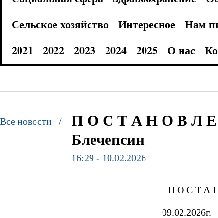
Сельское хозяйство
Интересное
Нам п
2021
2022
2023
2024
2025
О нас
Ко
П О С Т А Н О В Л Е 
Все новости /
Блечепсин
16:29 - 10.02.2026
П О С Т А 
09.02.2026г.