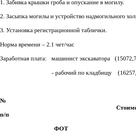
1. Забивка крышки гроба и опускание в могилу.
2. Засыпка могилы и устройство надмогильного хол
3. Установка регистрационной таблички.
Норма времени – 2.1 чет/час
Заработная плата: машинист экскаватора (15072,77
- рабочий по кладбищу (16257,61/166*
№
Стоимо
п/п
ФОТ