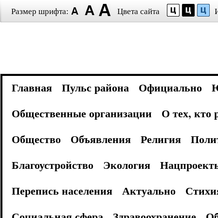
Размер шрифта:
Цвета сайта
Главная
Пульс района
Официально
Общественные организации
О тех, кто
Общество
Объявления
Религия
Поли
Благоустройство
Экология
Нацпроект
Перепись населения
Актуально
Стихи
Социальная сфера
Здравоохранение
Об