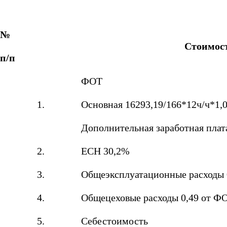
№
Стоимост
п/п
ФОТ
1.
Основная 16293,19/166*12ч/ч*1,
Дополнительная заработная пла
2.
ЕСН 30,2%
3.
Общеэксплуатационные расходы
4.
Общецеховые расходы 0,49 от Ф
5.
Себестоимость