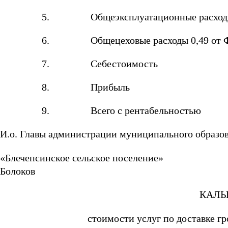
5.
Общеэксплуатационные расход
6.
Общецеховые расходы 0,49 от
7.
Себестоимость
8.
Прибыль
9.
Всего с рентабельностью
И.о. Главы администрации муниципального образо
«Блечепсинское сель
Болоков
КАЛЬ
стоимости услуг по доставке г