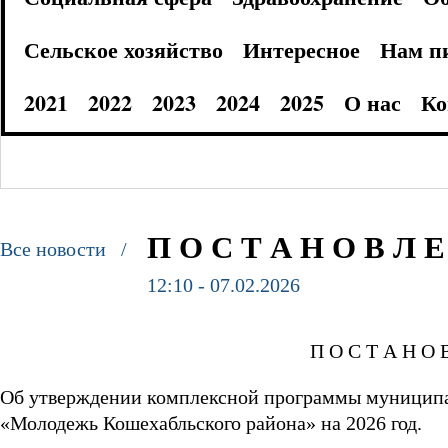
Сельское хозяйство
Интересное
Нам п
2021
2022
2023
2024
2025
О нас
Ко
П О С Т А Н О В Л Е 
Все новости /
12:10 - 07.02.2026
П О С Т А Н О В Л Е Н И Е № 
Об утверждении комплексной программы муниципа
«Молодежь Кошехабльского района» на 2026 год.