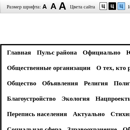
Размер шрифта:
Цвета сайта
Главная
Пульс района
Официально
Общественные организации
О тех, кто
Общество
Объявления
Религия
Поли
Благоустройство
Экология
Нацпроект
Перепись населения
Актуально
Стихи
Социальная сфера
Здравоохранение
Об