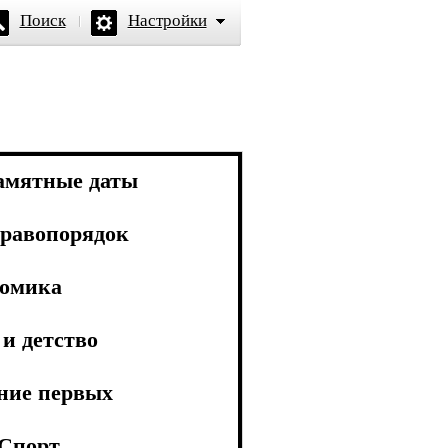
Поиск
Настройки
амятные даты
равопорядок
омика
и детство
ние первых
Спорт