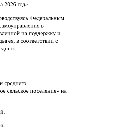
а 2026 год»
ководствуясь Федеральным
самоуправления в
вленной на поддержку и
ыгея, в соответствии с
еднего
 среднего
ое сельское поселение» на
й.
я.