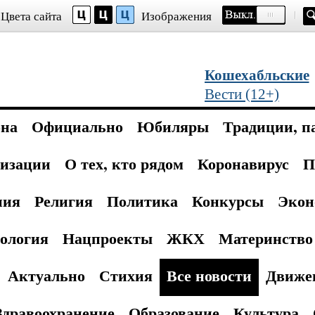
Цвета сайта
Изображения
Кошехабльские
Вести (12+)
она
Официально
Юбиляры
Традиции, п
изации
О тех, кто рядом
Коронавирус
П
ния
Религия
Политика
Конкурсы
Экон
ология
Нацпроекты
ЖКХ
Материнство 
Актуально
Стихия
Все новости
Движе
Здравоохранение
Образование
Культура