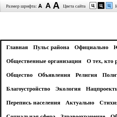
Размер шрифта:
Цвета сайта
Главная
Пульс района
Официально
Общественные организации
О тех, кто
Общество
Объявления
Религия
Поли
Благоустройство
Экология
Нацпроект
Перепись населения
Актуально
Стихи
Социальная сфера
Здравоохранение
Об