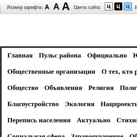
Размер шрифта:
Цвета сайта
Главная
Пульс района
Официально
Общественные организации
О тех, кто
Общество
Объявления
Религия
Поли
Благоустройство
Экология
Нацпроект
Перепись населения
Актуально
Стихи
Социальная сфера
Здравоохранение
Об