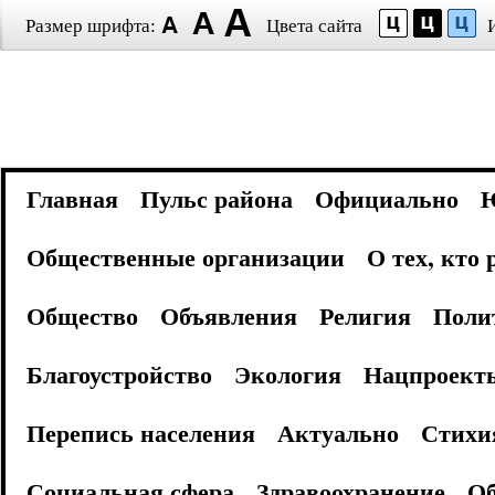
Размер шрифта:
Цвета сайта
Главная
Пульс района
Официально
Общественные организации
О тех, кто
Общество
Объявления
Религия
Поли
Благоустройство
Экология
Нацпроект
Перепись населения
Актуально
Стихи
Социальная сфера
Здравоохранение
Об