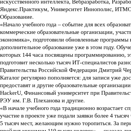
искусственного интеллекта, Вебразработка, Разраб
Яндекс.Практикум, Университет Иннополис, ИТМО
Образование.
«Начало учебного года – событие для всех образов
коммерческие образовательные организации, учас
экономика», подготовили обновленные программы к
дополнительное образование уже в этом году. Обуче
которых 144 часа посвящены программированию, эт
подготовит несколько тысяч ИТ-специалистов разн
Правительства Российской Федерации Дмитрий Че
Каталог регулярно пополняется: для записи уже д
предоставят и другие образовательные организации: 
HackerU, Финансовый университет при Правительс
РЭУ им. Г.В. Плеханова и другие.
«В начале учебного года традиционно возрастает 
участие в проекте уже подали заявки более 4 тысяч 
5 тысяч мест, желающим нужно торопиться. За пери
пройдут минимум 110 тысяч человек», – сказала д