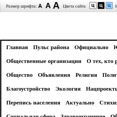
Размер шрифта:
Цвета сайта
Главная
Пульс района
Официально
Общественные организации
О тех, кто
Общество
Объявления
Религия
Поли
Благоустройство
Экология
Нацпроект
Перепись населения
Актуально
Стихи
Социальная сфера
Здравоохранение
Об