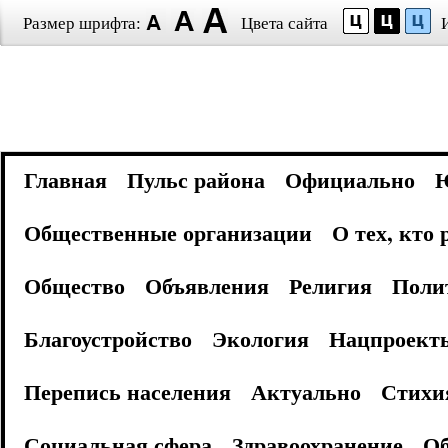
Размер шрифта:
Цвета сайта
Главная
Пульс района
Официально
Общественные организации
О тех, кто
Общество
Объявления
Религия
Поли
Благоустройство
Экология
Нацпроект
Перепись населения
Актуально
Стихи
Социальная сфера
Здравоохранение
Об