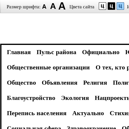
Размер шрифта:
Цвета сайта
Главная
Пульс района
Официально
Общественные организации
О тех, кто
Общество
Объявления
Религия
Поли
Благоустройство
Экология
Нацпроект
Перепись населения
Актуально
Стихи
Социальная сфера
Здравоохранение
Об