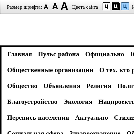
Размер шрифта:
Цвета сайта
Главная
Пульс района
Официально
Общественные организации
О тех, кто
Общество
Объявления
Религия
Поли
Благоустройство
Экология
Нацпроект
Перепись населения
Актуально
Стихи
Социальная сфера
Здравоохранение
Об