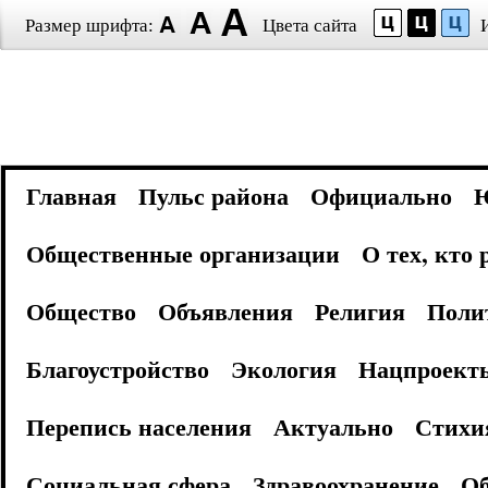
Размер шрифта:
Цвета сайта
Главная
Пульс района
Официально
Общественные организации
О тех, кто
Общество
Объявления
Религия
Поли
Благоустройство
Экология
Нацпроект
Перепись населения
Актуально
Стихи
Социальная сфера
Здравоохранение
Об