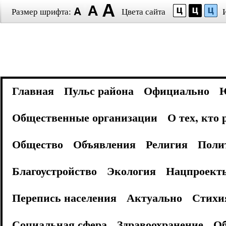
Размер шрифта:
Цвета сайта
Главная
Пульс района
Официально
Общественные организации
О тех, кто
Общество
Объявления
Религия
Поли
Благоустройство
Экология
Нацпроект
Перепись населения
Актуально
Стихи
Социальная сфера
Здравоохранение
Об