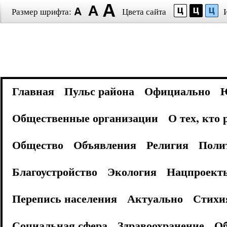
Размер шрифта:
Цвета сайта
Главная
Пульс района
Официально
Общественные организации
О тех, кто
Общество
Объявления
Религия
Поли
Благоустройство
Экология
Нацпроект
Перепись населения
Актуально
Стихи
Социальная сфера
Здравоохранение
Об