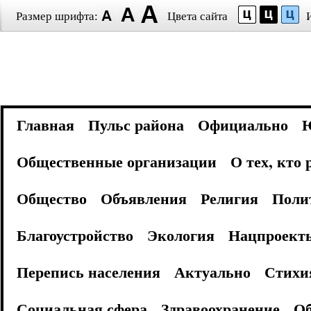
Размер шрифта:
Цвета сайта
Главная
Пульс района
Официально
Общественные организации
О тех, кто
Общество
Объявления
Религия
Поли
Благоустройство
Экология
Нацпроект
Перепись населения
Актуально
Стихи
Социальная сфера
Здравоохранение
Об