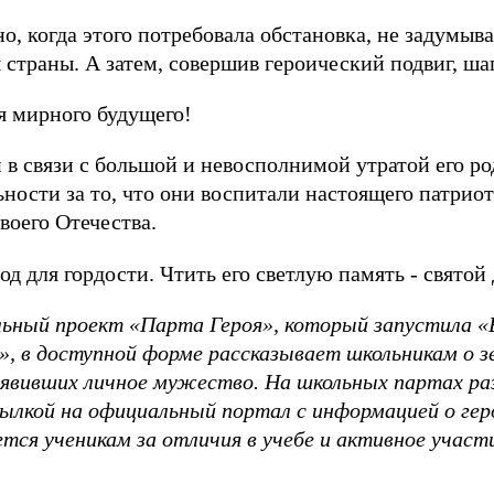
, когда этого потребовала обстановка, не задумыв
страны. А затем, совершив героический подвиг, шаг
я мирного будущего!
 в связи с большой и невосполнимой утратой его р
ности за то, что они воспитали настоящего патрио
воего Отечества.
од для гордости. Чтить его светлую память - святой 
ьный проект «Парта Героя», который запустила «Е
, в доступной форме рассказывает школьникам о з
оявивших личное мужество. На школьных партах ра
ылкой на официальный портал с информацией о геро
тся ученикам за отличия в учебе и активное участ