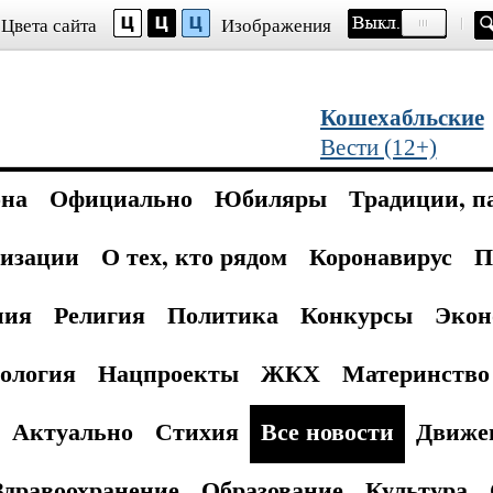
Цвета сайта
Изображения
Кошехабльские
Вести (12+)
она
Официально
Юбиляры
Традиции, п
изации
О тех, кто рядом
Коронавирус
П
ния
Религия
Политика
Конкурсы
Экон
ология
Нацпроекты
ЖКХ
Материнство 
Актуально
Стихия
Все новости
Движе
Здравоохранение
Образование
Культура