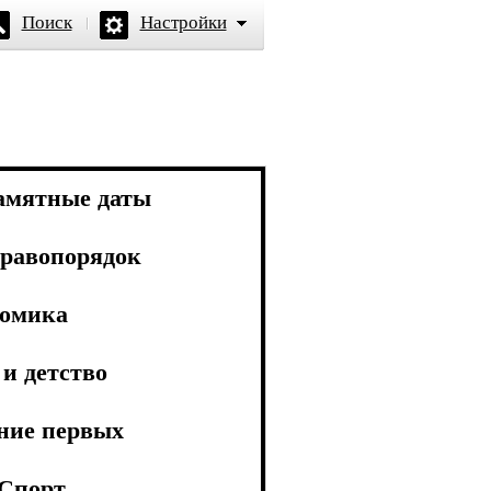
Поиск
Настройки
амятные даты
равопорядок
омика
и детство
ние первых
Спорт