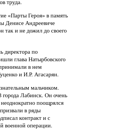
ов труда.
ие «Парты Героя» в память
лы Денисе Андреевиче
н так и не дожил до своего
ь директора по
ришли глава Натырбовского
 принимали в нем
ценко и И.Р. Агасарян.
ознательным мальчиком.
города Лабинск. Он очень
 неоднократно поощрялся
 призвали в ряды
дписал контракт и с
й военной операции.