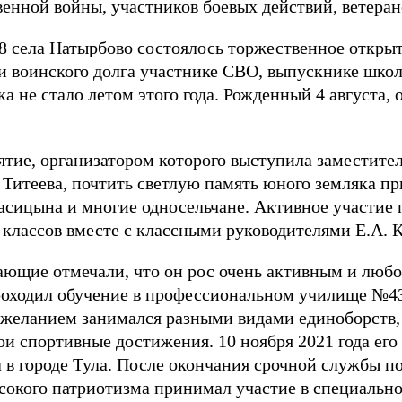
енной войны, участников боевых действий, ветеран
села Натырбово состоялось торжественное открыт
и воинского долга участнике СВО, выпускнике шко
а не стало летом этого года. Рожденный 4 августа, о
тие, организатором которого выступила заместител
 Титеева, почтить светлую память юного земляка п
Касицына и многие односельчане. Активное участие
классов вместе с классными руководителями Е.А. Ку
ющие отмечали, что он рос очень активным и люб
оходил обучение в профессиональном училище №43 
 желанием занимался разными видами единоборств,
ои спортивные достижения. 10 ноября 2021 года его
в городе Тула. После окончания срочной службы по
окого патриотизма принимал участие в специально