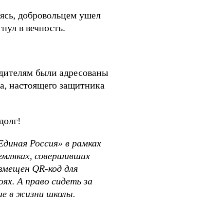
аясь, добровольцем ушел
нул в вечность.
одителям были адресованы
та, настоящего защитника
долг!
диная Россия» в рамках
емляках, совершивших
змещен QR-код для
ях. А право сидеть за
ие в жизни школы.