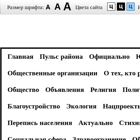
Размер шрифта:
Цвета сайта
Главная
Пульс района
Официально
Общественные организации
О тех, кто
Общество
Объявления
Религия
Поли
Благоустройство
Экология
Нацпроект
Перепись населения
Актуально
Стихи
Социальная сфера
Здравоохранение
Об