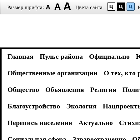
Размер шрифта:
Цвета сайта
Главная
Пульс района
Официально
Общественные организации
О тех, кто
Общество
Объявления
Религия
Поли
Благоустройство
Экология
Нацпроект
Перепись населения
Актуально
Стихи
Социальная сфера
Здравоохранение
Об