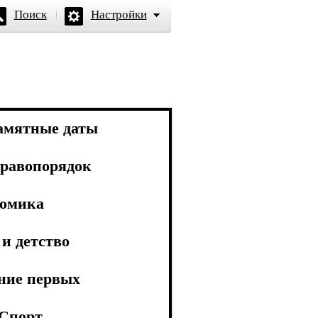
Поиск
Настройки
амятные даты
равопорядок
омика
и детство
ние первых
Спорт