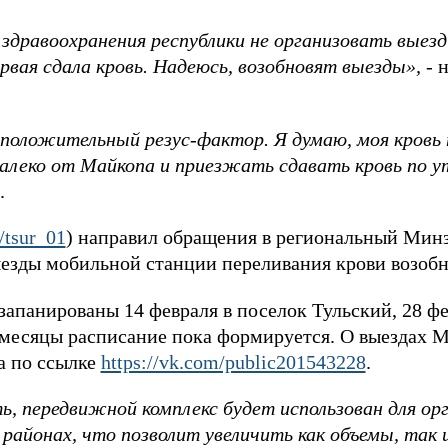
дравоохранения республики не организовать выезд
рвая сдала кровь. Надеюсь, возобновят выезды»,
- 
 положительный резус-фактор. Я думаю, моя кров
далеко от Майкопа и приезжать сдавать кровь по у
.
/tsur_01
) направил обращения в региональный Минз
езды мобильной станции переливания крови возобн
запанированы 14 февраля в поселок Тульский, 28 фе
месяцы расписание пока формируется. О выездах М
а по ссылке
https://vk.com/public201543228
.
ь, передвижной комплекс будет использован для ор
 районах, что позволит увеличить как объемы, так 