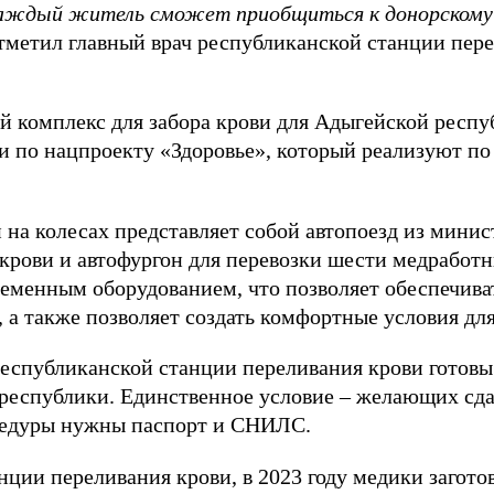
 каждый житель сможет приобщиться к донорскому
 отметил главный врач республиканской станции пе
 комплекс для забора крови для Адыгейской респу
и по нацпроекту «Здоровье», который реализуют по
 на колесах представляет собой автопоезд из мини
 крови и автофургон для перевозки шести медработ
менным оборудованием, что позволяет обеспечиват
, а также позволяет создать комфортные условия дл
спубликанской станции переливания крови готовы
республики. Единственное условие – желающих сда
оцедуры нужны паспорт и СНИЛС.
ции переливания крови, в 2023 году медики заготов