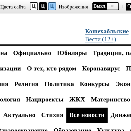
Цвета сайта
Изображения
Кошехабльские
Вести (12+)
она
Официально
Юбиляры
Традиции, п
изации
О тех, кто рядом
Коронавирус
П
ния
Религия
Политика
Конкурсы
Экон
ология
Нацпроекты
ЖКХ
Материнство 
Актуально
Стихия
Все новости
Движе
Здравоохранение
Образование
Культура