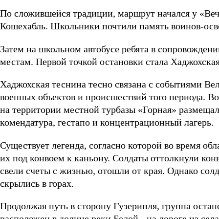
По сложившейся традиции, маршрут начался у «Веч
Кошехабль. Школьники почтили память воинов-осв
Затем на школьном автобусе ребята в сопровожден
местам. Первой точкой остановки стала Хаджохска
Хаджохская теснина тесно связана с событиями Ве
военных объектов и происшествий того периода. В
на территории местной турбазы «Горная» размещал
комендатура, гестапо и концентрационный лагерь.
Существует легенда, согласно которой во время обл
их под конвоем к каньону. Солдаты оттолкнули кон
свели счеты с жизнью, отошли от края. Однако сол
скрылись в горах.
Продолжая путь в сторону Гузерипля, группа оста
расположен в долине реки Белой - на дороге из се