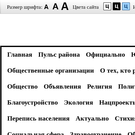
Размер шрифта:
Цвета сайта
Главная
Пульс района
Официально
Общественные организации
О тех, кто
Общество
Объявления
Религия
Поли
Благоустройство
Экология
Нацпроект
Перепись населения
Актуально
Стихи
Социальная сфера
Здравоохранение
Об