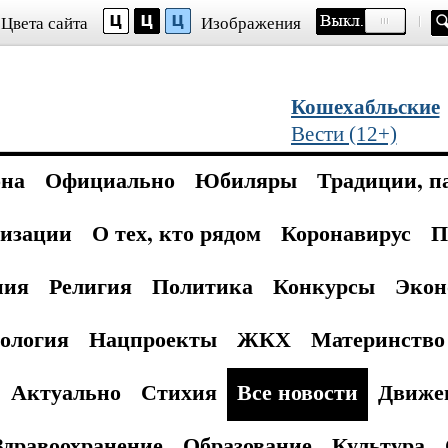
Цвета сайта
Изображения
Кошехабльские
Вести (12+)
она
Официально
Юбиляры
Традиции, п
изации
О тех, кто рядом
Коронавирус
П
ния
Религия
Политика
Конкурсы
Экон
ология
Нацпроекты
ЖКХ
Материнство 
Актуально
Стихия
Все новости
Движе
Здравоохранение
Образование
Культура