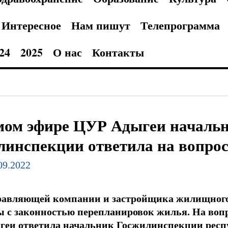
Интересное
Нам пишут
Телепрограмма
24
2025
О нас
Контакты
мом эфире ЦУР Адыгеи началь
линспекции ответила на вопро
.09.2022
равляющей компании и застройщика жилищного 
ы с законностью перепланировок жилья. На воп
геи ответила начальник Госжилинспекции респ