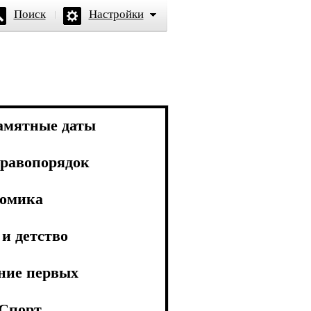
Поиск
Настройки
амятные даты
равопорядок
омика
и детство
ние первых
Спорт