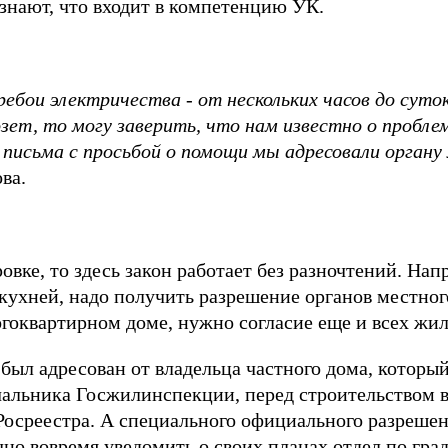
 знают, что входит в компетенцию УК.
ребои электричества
-
от нескольких часов до суто
зет, то могу заверить, что нам известно о пробле
письма с просьбой о помощи мы адресовали органу
ва.
овке, то здесь закон работает без разночтений. Нап
кухней, надо получить разрешение органов местног
гоквартирном доме, нужно согласие еще и всех жил
был адресован от владельца частного дома, которы
чальника Госжилинспекции, перед строительством 
осреестра. А специального официального разрешен
чно вовремя уведомить о своих планах отдел по гра