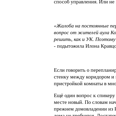
способ управления. Или не
«Жалоба на постоянные пе
вопрос от жителей аула Ко
решить, как и УК. По
э
тому 
- подытожила Илона Кравцо
Если говорить о перепланир
стенку между коридором и 
пристройкой комнаты в мно
Ещё один вопрос к спикеру 
месте новый. По словам на
прежнем домовладении из Р
дома не требуется. Достато