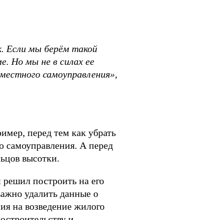
к. Если мы берём такой
ме. Но мы не
в
силах ее
 местного самоуправления»,
ример, перед тем как убрать
о самоуправления. А перед
ьцов высотки.
й решил построить на его
важно удалить данные о
ия на возведение жилого
достроительству и