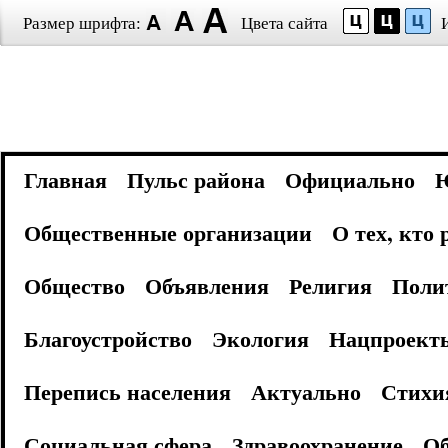
Размер шрифта:
Цвета сайта
Главная
Пульс района
Официально
Общественные организации
О тех, кто
Общество
Объявления
Религия
Поли
Благоустройство
Экология
Нацпроект
Перепись населения
Актуально
Стихи
Социальная сфера
Здравоохранение
Об