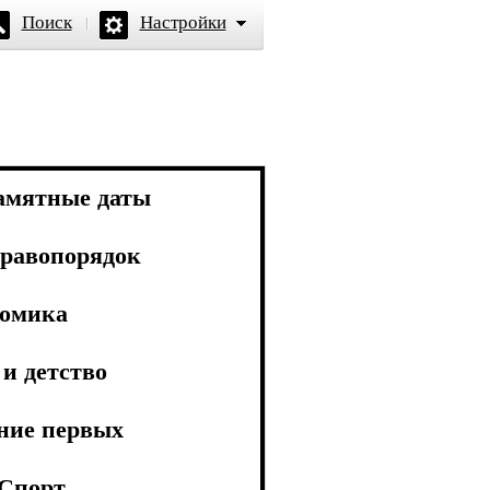
Поиск
Настройки
амятные даты
равопорядок
омика
и детство
ние первых
Спорт