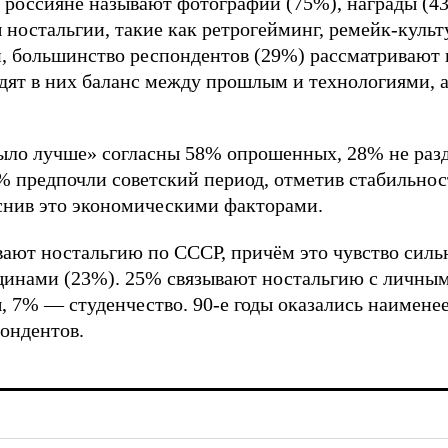
 россияне называют фотографии (75%), награды (4
ностальгии, такие как ретрогейминг, ремейк-культ
 большинство респондентов (29%) рассматривают 
дят в них баланс между прошлым и технологиями, 
ло лучше» согласны 58% опрошенных, 28% не разде
7% предпочли советский период, отметив стабильнос
яснив это экономическими факторами.
ают ностальгию по СССР, причём это чувство силь
щинами (23%). 25% связывают ностальгию с личны
 7% — студенчество. 90-е годы оказались наимен
ондентов.