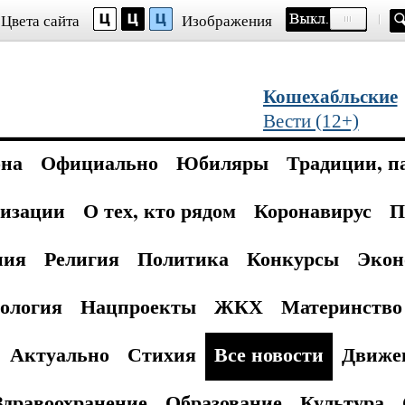
Цвета сайта
Изображения
Кошехабльские
Вести (12+)
она
Официально
Юбиляры
Традиции, п
изации
О тех, кто рядом
Коронавирус
П
ния
Религия
Политика
Конкурсы
Экон
ология
Нацпроекты
ЖКХ
Материнство 
Актуально
Стихия
Все новости
Движе
Здравоохранение
Образование
Культура