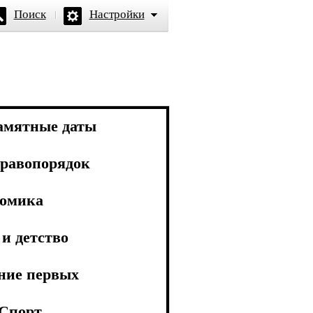
Поиск
Настройки
амятные даты
равопорядок
омика
и детство
ние первых
Спорт