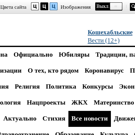
Цвета сайта
Изображения
Кошехабльские
Вести (12+)
она
Официально
Юбиляры
Традиции, п
изации
О тех, кто рядом
Коронавирус
П
ния
Религия
Политика
Конкурсы
Экон
ология
Нацпроекты
ЖКХ
Материнство 
Актуально
Стихия
Все новости
Движе
Здравоохранение
Образование
Культура