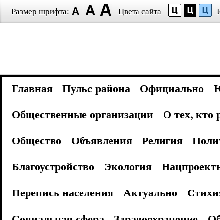
Размер шрифта:
Цвета сайта
Главная
Пульс района
Официально
Общественные организации
О тех, кто
Общество
Объявления
Религия
Поли
Благоустройство
Экология
Нацпроект
Перепись населения
Актуально
Стихи
Социальная сфера
Здравоохранение
Об