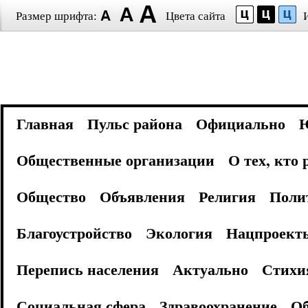
Размер шрифта:
Цвета сайта
Главная
Пульс района
Официально
Общественные организации
О тех, кто
Общество
Объявления
Религия
Поли
Благоустройство
Экология
Нацпроект
Перепись населения
Актуально
Стихи
Социальная сфера
Здравоохранение
Об