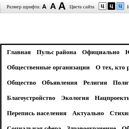
Размер шрифта:
Цвета сайта
Главная
Пульс района
Официально
Общественные организации
О тех, кто
Общество
Объявления
Религия
Поли
Благоустройство
Экология
Нацпроект
Перепись населения
Актуально
Стихи
Социальная сфера
Здравоохранение
Об