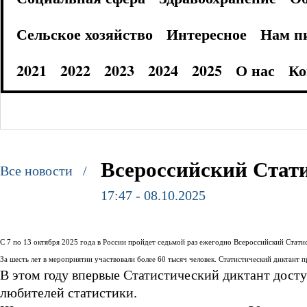
Сельское хозяйство
Интересное
Нам п
2021
2022
2023
2024
2025
О нас
Ко
Всероссийский Стат
Все новости /
17:47 - 08.10.2025
С 7 по 13 октября 2025 года в России пройдет седьмой раз ежегодно Всероссийский Статис
За шесть лет в мероприятии участвовали более 60 тысяч человек. Статистический диктант
В этом году впервые Статистический диктант досту
любителей статистики.