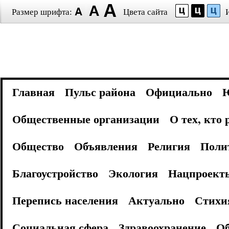
Размер шрифта:
Цвета сайта
Главная
Пульс района
Официально
Общественные организации
О тех, кто
Общество
Объявления
Религия
Поли
Благоустройство
Экология
Нацпроект
Перепись населения
Актуально
Стихи
Социальная сфера
Здравоохранение
Об