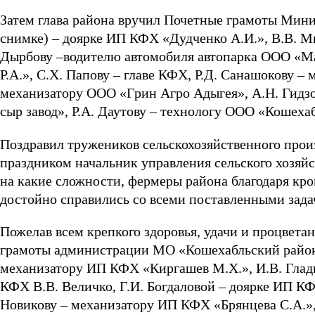
Затем глава района вручил Почетные грамоты Минис
снимке) – доярке ИП КФХ «Дудченко А.И.», В.В. М
Дырбову –водителю автомобиля автопарка ООО «М
Р.А.», С.Х. Папову – главе КФХ, Р.Д. Санашокову 
механизатору ООО «Грин Агро Адыгея», А.Н. Гидз
сыр завод», Р.А. Даутову – технологу ООО «Кошеха
Поздравил тружеников сельскохозяйственного про
праздником начальник управления сельского хозяйс
на какие сложности, фермеры района благодаря кр
достойно справились со всеми поставленными зада
Пожелав всем крепкого здоровья, удачи и процвета
грамоты администрации МО «Кошехабльский район
механизатору ИП КФХ «Киргашев М.Х.», И.В. Глад
КФХ В.В. Величко, Г.И. Богдаловой – доярке ИП К
Новикову – механизатору ИП КФХ «Брянцева С.А.»