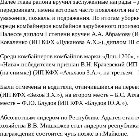
Далее глава района вручил заслуженные награды 
передовикам, имена которых часто появляются на с
уважения, похвалы и подражания. По итогам уборк
среди комбайнеров комбайнов зарубежного произво
Палессе диплом I степени вручен А.А. Абрамову (И
Коваленко (ИП КФХ «Цуканова А.Х.»), диплом III с
Среди комбайнеров комбайнов марки «Дон-1200», 
«Нива» победителем признан В.Н. Крачевский (ИП К
(на снимке) (ИП КФХ «Альхаов З.А.», на третьем – 
Были отмечены и водители, отличившиеся на перево
(ИП КФХ «Зехов З.Х.»), на втором месте – Б.С. Атл
месте – Ф.Ю. Блудов (ИП КФХ «Блудов Ю.А.»).
Абсолютным лидером по Республике Адыгея стал гл
хозяйства В.В. Мишхожев стал лидером республика
награждение состоится чуть позже в г.Майкопе.