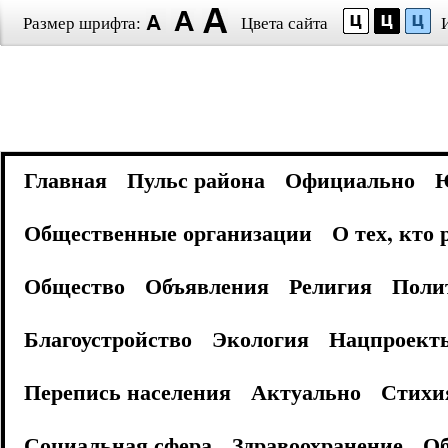
Размер шрифта:
Цвета сайта
Главная
Пульс района
Официально
Общественные организации
О тех, кто
Общество
Объявления
Религия
Поли
Благоустройство
Экология
Нацпроект
Перепись населения
Актуально
Стихи
Социальная сфера
Здравоохранение
Об