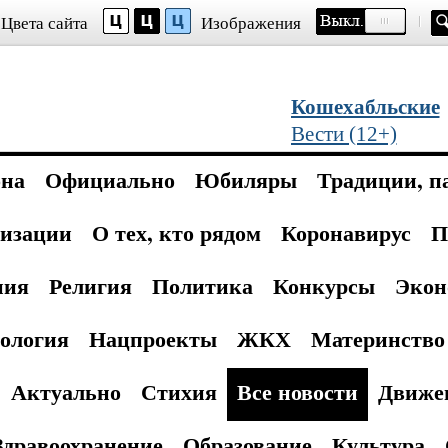
Цвета сайта
Изображения
Кошехабльские
Вести (12+)
она
Официально
Юбиляры
Традиции, п
изации
О тех, кто рядом
Коронавирус
П
ния
Религия
Политика
Конкурсы
Экон
ология
Нацпроекты
ЖКХ
Материнство 
Актуально
Стихия
Все новости
Движе
Здравоохранение
Образование
Культура