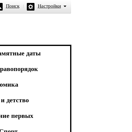
Поиск
Настройки
амятные даты
равопорядок
омика
и детство
ние первых
Спорт