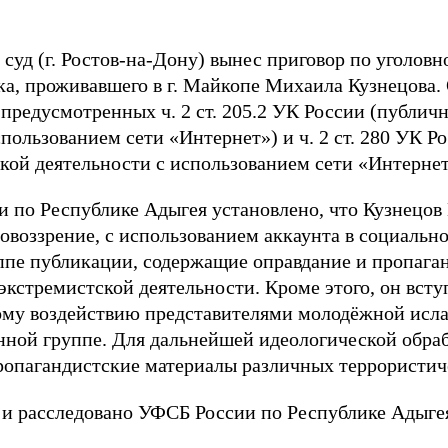
д (г. Ростов-на-Дону) вынес приговор по уголовн
ска, проживавшего в г. Майкопе Михаила Кузнецова.
предусмотренных ч. 2 ст. 205.2 УК России (публичн
пользованием сети «Интернет») и ч. 2 ст. 280 УК 
ой деятельности с использованием сети «Интернет
по Республике Адыгея установлено, что Кузнецов 
овоззрение, с использованием аккаунта в социальн
ппе публикации, содержащие оправдание и пропаган
кстремистской деятельности. Кроме этого, он всту
му воздействию представителями молодёжной исл
ной группе. Для дальнейшей идеологической обра
ропагандистские материалы различных террористич
 и расследовано УФСБ России по Республике Адыге