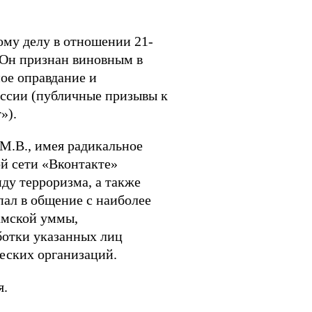
ому делу в отношении 21-
 Он признан виновным в
ое оправдание и
России (публичные призывы к
»).
М.В., имея радикальное
ой сети «Вконтакте»
ду терроризма, а также
пал в общение с наиболее
амской уммы,
ботки указанных лиц
еских организаций.
я.