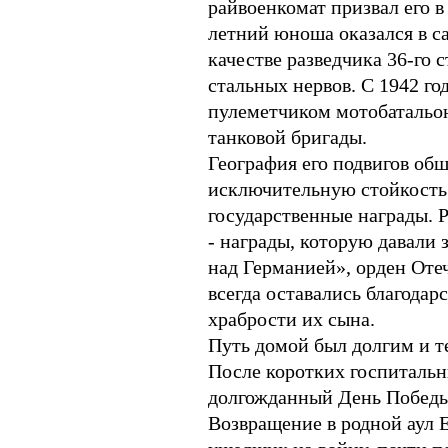
райвоенкомат призвал его 
летний юноша оказался в с
качестве разведчика 36-го 
стальных нервов. С 1942 го
пулеметчиком мотобатальона
танковой бригады.
География его подвигов обш
исключительную стойкость 
государственные награды. 
- награды, которую давали 
над Германией», орден Оте
всегда оставались благодар
храбрости их сына.
Путь домой был долгим и т
После коротких госпитальн
долгожданный День Победы
Возвращение в родной аул Е