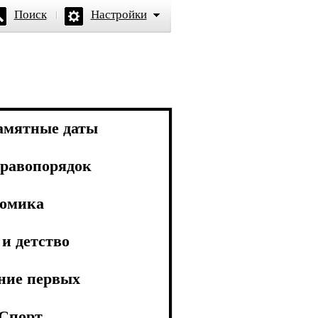
Поиск
Настройки
амятные даты
равопорядок
омика
и детство
ние первых
Спорт