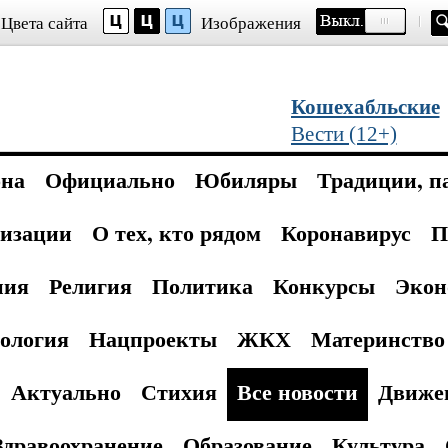
Цвета сайта
Изображения
Кошехабльские
Вести (12+)
она
Официально
Юбиляры
Традиции, п
изации
О тех, кто рядом
Коронавирус
П
ния
Религия
Политика
Конкурсы
Экон
ология
Нацпроекты
ЖКХ
Материнство 
Актуально
Стихия
Все новости
Движе
Здравоохранение
Образование
Культура