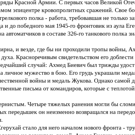
в ряды Красной Армии. С первых часов Великой Оте
амом эпицентре кровопролитных сражений. Свое бо
стрелкового полка - работа, требовавшая не только з
да и до победного мая 1945-го фронтовик из аула Ег
 автоматчиков в составе 326-го танкового полка з
ирна, и везде, где бы ни проходили тропы войны, А
духа. Красноречивым свидетельством его доблести
Редчайший случай: Ахмед Биевич был трижды удост
за личное мужество в бою. Его грудь украшали медал
чественной войны и медаль Жукова. Однако самой д
ственные письма от командиров, которые с теплотой
ернистым. Четыре тяжелых ранения могли бы сломить
ых передышек он неизменно возвращался на перед
.
герухай стало для него началом нового фронта - тру