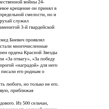
чественной войны 24-
евое крещение он принял в
апредельной смелости, но и
ерухай служил
наменитой 3-й гвардейской
хмед Биевич проявлял
 стали многочисленные
оен ордена Красной Звезды
и «За отвагу», «За победу
орогой «наградой» для него
 писали его родным о
 любого, но только не его.
овую, приближая
дового. Из 500 сельчан,