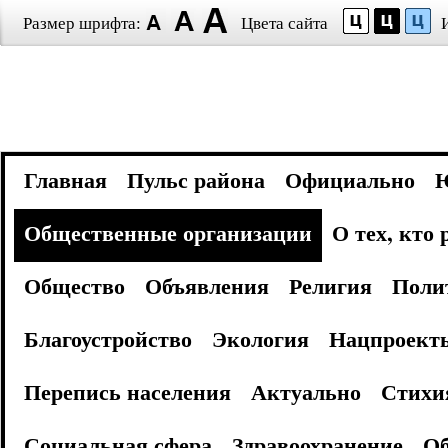
Размер шрифта:
Цвета сайта
Главная
Пульс района
Официально
Общественные организации
О тех, кто
Общество
Объявления
Религия
Поли
Благоустройство
Экология
Нацпроект
Перепись населения
Актуально
Стихи
Социальная сфера
Здравоохранение
Об