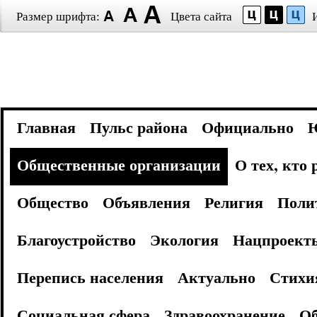
Размер шрифта:
Цвета сайта
Главная
Пульс района
Официально
Общественные организации
О тех, кто
Общество
Объявления
Религия
Поли
Благоустройство
Экология
Нацпроект
Перепись населения
Актуально
Стихи
Социальная сфера
Здравоохранение
Об